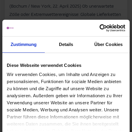
(Bochum / New York, 22. April 2025) Ob unerwartete
Zölle oder Extremwetterereignisse: Globale Lieferketten
können binnen Tagen reißen. Wer resilient sein will,
muss in die Digitalisierung seiner Supply Chain
investieren, um reagieren zu können. Und wer seine
Zustimmung
Details
Über Cookies
Lieferkette digitalisiert, will nicht nur eine schnelle
Implementierung der SCM-Software, sondern über das
System möglichst einfach Zugriff auf […]
Diese Webseite verwendet Cookies
Wir verwenden Cookies, um Inhalte und Anzeigen zu
Zum Artikel
personalisieren, Funktionen für soziale Medien anbieten
zu können und die Zugriffe auf unsere Website zu
analysieren. Außerdem geben wir Informationen zu Ihrer
Verwendung unserer Website an unsere Partner für
soziale Medien, Werbung und Analysen weiter. Unsere
Partner führen diese Informationen möglicherweise mit
weiteren Daten zusammen, die Sie ihnen bereitgestellt
haben oder die sie im Rahmen Ihrer Nutzung der Dienste