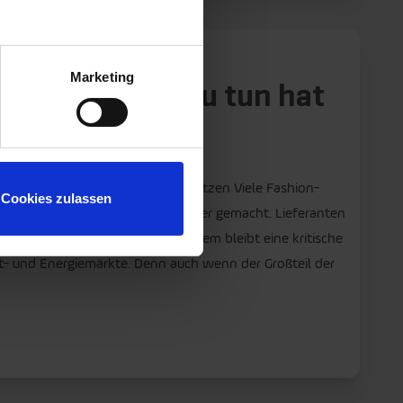
Marketing
kaufsflächen zu tun hat
tail-Unternehmen unter Druck setzen Viele Fashion-
Cookies zulassen
e Lieferketten widerstandsfähiger gemacht. Lieferanten
parenzlösungen ausgebaut. Trotzdem bleibt eine kritische
cht- und Energiemärkte. Denn auch wenn der Großteil der