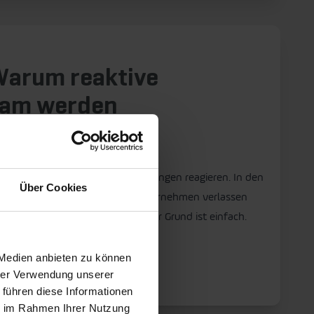
 Warum reaktive
gsam werden
üssen auch schneller auf Veränderungen reagieren. In den
Über Cookies
halb eine klare Entwicklung: Unternehmen verlassen
ausschauende Supply Chains. Der Grund ist einfach.
us und wirken sich […]
 Medien anbieten zu können
hrer Verwendung unserer
 führen diese Informationen
ie im Rahmen Ihrer Nutzung