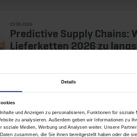
03.06.2026
Predictive Supply Chains:
Lieferketten 2026 zu lan
Setblog
Supply Chain Management
Lieferketten verändern sich 2026 nicht nur strukturell. Sie m
Details
Top 10 Supply Chain Management Trends 2026 zeigt sich des
zunehmend reaktive Steuerungsmodelle und investieren in vor
Cookies
Störungen entstehen heute schneller, breiten sich schneller a
nhalte und Anzeigen zu personalisieren, Funktionen für soziale
Zum Artikel
Website zu analysieren. Außerdem geben wir Informationen zu I
r soziale Medien, Werbung und Analysen weiter. Unsere Partner
 Daten zusammen, die Sie ihnen bereitgestellt haben oder die s