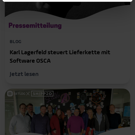
BLOG
Karl Lagerfeld steuert Lieferkette mit
Software OSCA
Jetzt lesen