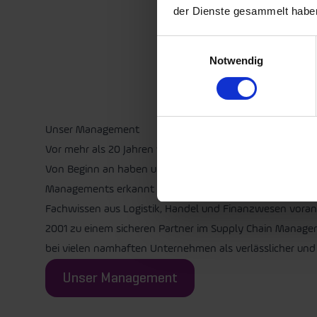
der Dienste gesammelt habe
Einwilligungsauswahl
Notwendig
Unser Management
Vor mehr als 20 Jahren wurde Setlog von Guido Brackels
Von Beginn an haben unsere Gründer die Bedeutung der D
Managements erkannt und haben diese in den letzten 20
Fachwissen aus Logistik, Handel und Finanzwesen vorange
2001 zu einem sicheren Partner im Supply Chain Managem
bei vielen namhaften Unternehmen als verlässlicher und 
Unser Management