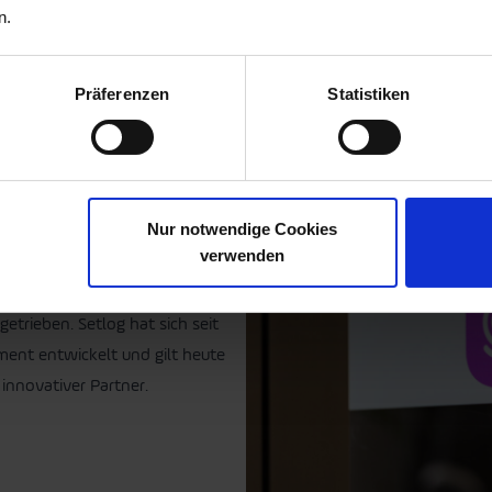
n.
Präferenzen
Statistiken
Nur notwendige Cookies
berg und Jakob Gielen gegründet.
verwenden
igitalisierung des Supply Chain
 Jahren mit einem tiefen
trieben. Setlog hat sich seit
ent entwickelt und gilt heute
innovativer Partner.