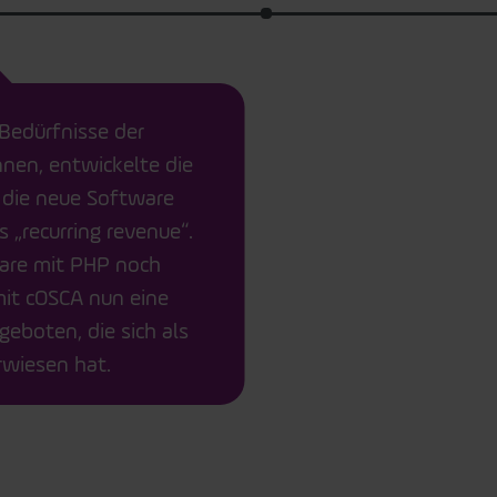
Bedürfnisse der
nen, entwickelte die
 die neue Software
 „recurring revenue“.
are mit PHP noch
mit cOSCA nun eine
eboten, die sich als
rwiesen hat.