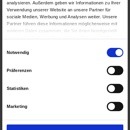
analysieren. Außerdem geben wir Informationen zu Ihrer
Textilbranche
Verwendung unserer Website an unsere Partner für
soziale Medien, Werbung und Analysen weiter. Unsere
Jetzt lesen
Partner führen diese Informationen möglicherweise mit
weiteren Daten zusammen, die Sie ihnen bereitgestellt
haben oder die sie im Rahmen Ihrer Nutzung der Dienste
gesammelt haben.
Einwilligungsauswahl
Notwendig
Präferenzen
Statistiken
BLOG
Marketing
Die 5 wichtigsten Fragen vor der SCM-
System Einführung