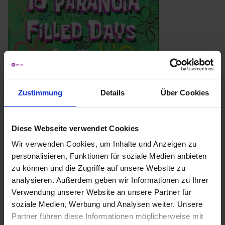
Zustimmung
Details
Über Cookies
Matthias: Bist du schon bei der REALITY?
Maurice: Nein, ich habe bis gerade noch einen Parkplatz
gesucht. Ist ja ganz schön voll hier.
Diese Webseite verwendet Cookies
Matthias: Dann komm mal schnell zu uns rüber, die
Wir verwenden Cookies, um Inhalte und Anzeigen zu
Studenten warten schon vor den Türen.
personalisieren, Funktionen für soziale Medien anbieten
Maurice: Ich eile!
zu können und die Zugriffe auf unsere Website zu
Matthias: Du findest uns direkt, wenn du durch den
analysieren. Außerdem geben wir Informationen zu Ihrer
Verwendung unserer Website an unsere Partner für
gläsernen Eingang kommst links durch die Tür.
soziale Medien, Werbung und Analysen weiter. Unsere
Maurice: Ach, sind wir in der Abstellkammer?
Partner führen diese Informationen möglicherweise mit
Matthias: Nein, Simone hat uns einen richtig schönen Platz