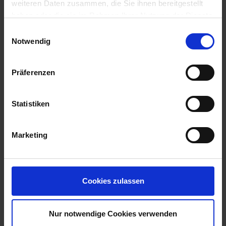
weiteren Daten zusammen, die Sie ihnen bereitgestellt
klar gemacht!
haben oder die sie im Rahmen Ihrer Nutzung der Dienste
gesammelt haben.
Einwilligungsauswahl
05.06.2019 (irgendwann am Tag)
Notwendig
Maurice: Ich vergesse immer von den Meetups zu erzählen…
Präferenzen
Statistiken
Marketing
Matthias: Du Depp, ich sage immer direkt am Anfang, dass
man uns noch besser bei den Meetups kennen lernen kann.
05.06.2019 ….Wieder etwas später… oder auch
Cookies zulassen
Nur notwendige Cookies verwenden