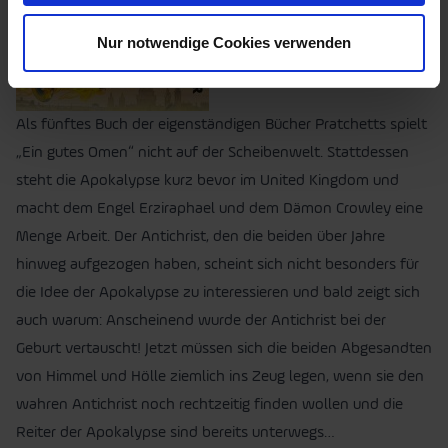
Nur notwendige Cookies verwenden
Als fünftes Buch der eigenständigen Bücher Pratchetts spielt
„Ein gutes Omen“ nicht auf der Scheibenwelt. Stattdessen
steht die Apokalypse kurz bevor im United Kingdom und
macht dem Engel Erziraphael und dem Dämon Crowley eine
Menge Arbeit. Der Antichrist, den die beiden über Jahre
hinweg aufgezogen haben, scheint sich nicht besonders für
die Idee der Apokalypse zu interessieren und bald zeigt sich
auch warum: Anscheinend wurde der Antichrist bei der
Geburt vertauscht! Jetzt müssen sich die beiden Abgesandten
von Himmel und Hölle ziemlich ins Zeug legen, wenn sie den
wahren Antichrist noch rechtzeitig finden wollen und die
Reiter der Apokalypse sind bereits unterwegs…