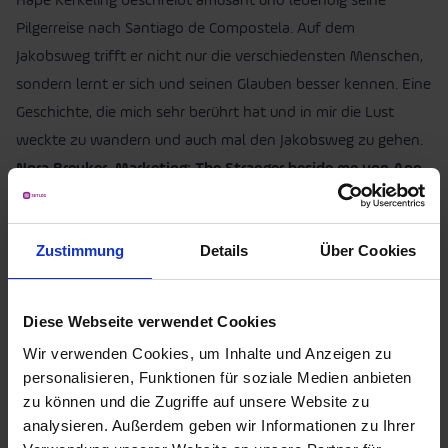
Hape Kerkeling beschreibt amüsant und lebendig seine
Pilgerreise nach Santiago de Compostela. Auf dem
Jakobsweg trifft er nicht nur die verschiedensten Menschen,
sondern lernt er sich und seinen Glauben besser kennen. Eine
Geschichte, die mich sehr berührt hat und in mir die Lust
weckte zu wandern und auch mal den Jakobsweg zu gehen.
Nora Breuker, Marketing: The Stranger beside me von Ann
Rule
Zustimmung
Details
Über Cookies
Diese Webseite verwendet Cookies
Wir verwenden Cookies, um Inhalte und Anzeigen zu
personalisieren, Funktionen für soziale Medien anbieten
zu können und die Zugriffe auf unsere Website zu
analysieren. Außerdem geben wir Informationen zu Ihrer