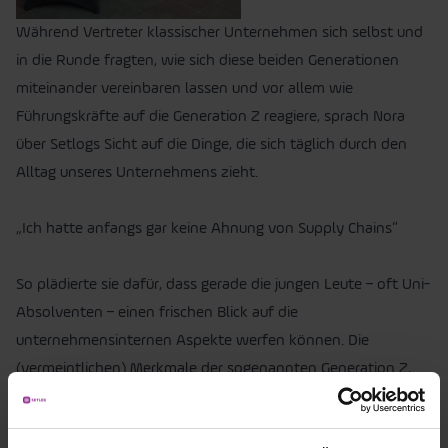
Während Vertreter klassischer Unternehmen sich selbst und
in die Runde fragten, wie sich diese beiden Generationen
miteinander vereinbaren lassen und vor allem wie
Führungskräfte auf die Generation Z reagiere, sprach Nora
über Setlogs Sicht auf die Dinge, die sich täglich durch den
Alltag unseres Unternehmens zieht.
„Ich hatte anfangs gar keine Ahnung von Supply Chains“
So plädierte sie dafür, dass gerade die jungen Leute – oft Uni-
Absolventen – einen frischen Blick auf die
unternehmensinternen Aspekte werfen können. Die
(vermeintlichen) Merkmale der sogenannten Generation Z,
dass diese Feedback einfordern, Dinge verändern und sich
vor allem dafür aktiv einbringen wollen, sind ein essentieller