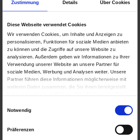
Bestandteil der Unternehmenskultur der Setlog. Hier
Zustimmung
Details
Über Cookies
kommen Generationen zusammen, die sich nicht durch ein
Neben- sondern Miteinander auszeichnen, viel voneinander
Diese Webseite verwendet Cookies
lernen und sich mit den genrationsspezifischen Eigenheiten
Wir verwenden Cookies, um Inhalte und Anzeigen zu
ergänzen und nicht im Wege stehen.
personalisieren, Funktionen für soziale Medien anbieten
zu können und die Zugriffe auf unsere Website zu
„Wir suchen Leute, die Bock haben“
analysieren. Außerdem geben wir Informationen zu Ihrer
Verwendung unserer Website an unsere Partner für
Natürlich sind gewisse Kenntnisse und Erfahrungen auch ein
soziale Medien, Werbung und Analysen weiter. Unsere
Partner führen diese Informationen möglicherweise mit
wichtiger Bestandteil, doch im Fokus stehen eher die
weiteren Daten zusammen, die Sie ihnen bereitgestellt
Bereitschaft
und vor allem die
Leidenschaft
sich in komplexe
haben oder die sie im Rahmen Ihrer Nutzung der Dienste
Thematiken wie etwa Supply Chain Prozesse, Software oder
gesammelt haben.
Einwilligungsauswahl
Logistik im allgemeinen einzuarbeiten und gemeinsam etwas
Notwendig
zu schaffen und voranzutreiben. Somit steht neben der
fachlichen Kompetenz ganz klar die Bereit- und
Präferenzen
Gemeinschaft, also die
community,
im Vordergrund und bildet