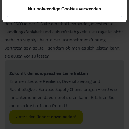
Geschäftsmodelle.
Nur notwendige Cookies verwenden
Doch diese Rolle braucht strukturelle Rückendeckung. Wer
den CSCO in der C-Suite ernsthaft einbindet, investiert in
Handlungsfähigkeit und Zukunftsfähigkeit. Die Frage ist nicht
mehr, ob Supply Chain in der Unternehmensführung
vertreten sein sollte – sondern ob man es sich leisten kann,
sie außen vor zu lassen.
Zukunft der europäischen Lieferketten
Erfahren Sie, wie Resilienz, Diversifizierung und
Nachhaltigkeit Europas Supply Chains prägen – und wie
Ihr Unternehmen davon profitieren kann. Erfahren Sie
mehr im kostenfreien Report!
Jetzt den Report downloaden!