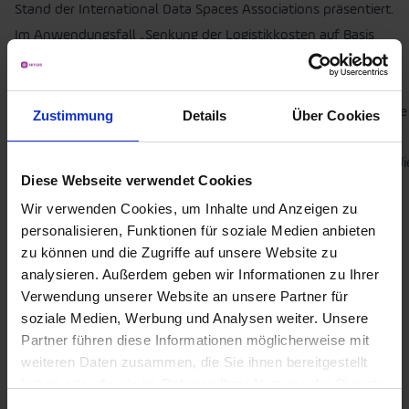
Stand der International Data Spaces Associations präsentiert.
Im Anwendungsfall „Senkung der Logistikkosten auf Basis
prognostizierter Durchlaufzeiten“ können Unternehmen
Transportangebote von Spediteuren einholen und die
verschiedenen Preise sofort miteinander vergleichen. Sobald sie
Zustimmung
Details
Über Cookies
sich für einen Transport mit den jeweils angebotenen
Frachtraten entschieden haben, nutzt unsere Software OSCA di
Diese Webseite verwendet Cookies
Data Intelligence Hub-Technologie der Telekom, um eine
Wir verwenden Cookies, um Inhalte und Anzeigen zu
genauere, voraussichtliche Ankunftszeit (kurz ETA)
personalisieren, Funktionen für soziale Medien anbieten
vorherzusagen.
zu können und die Zugriffe auf unsere Website zu
analysieren. Außerdem geben wir Informationen zu Ihrer
Verwendung unserer Website an unsere Partner für
soziale Medien, Werbung und Analysen weiter. Unsere
Partner führen diese Informationen möglicherweise mit
weiteren Daten zusammen, die Sie ihnen bereitgestellt
haben oder die sie im Rahmen Ihrer Nutzung der Dienste
gesammelt haben.