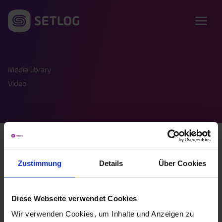
Skip to content
Media library
Video
All
Case Studies
Checklists
Zustimmung
Details
Über Cookies
Customer Success Sheets
Data analysis
E-Books
Fact Sheets
Podcast
Video
Webinar
Whitepaper
Diese Webseite verwendet Cookies
Wir verwenden Cookies, um Inhalte und Anzeigen zu