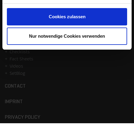
Partner
Press
Events
Cookies zulassen
Life@Setlog
MEDIA
Nur notwendige Cookies verwenden
Case Studies
Checklists
Fact Sheets
Videos
SetBlog
CONTACT
IMPRINT
PRIVACY POLICY