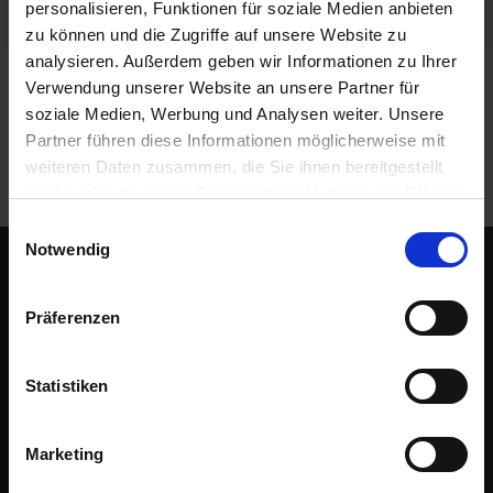
personalisieren, Funktionen für soziale Medien anbieten
zu können und die Zugriffe auf unsere Website zu
analysieren. Außerdem geben wir Informationen zu Ihrer
Verwendung unserer Website an unsere Partner für
soziale Medien, Werbung und Analysen weiter. Unsere
Partner führen diese Informationen möglicherweise mit
weiteren Daten zusammen, die Sie ihnen bereitgestellt
haben oder die sie im Rahmen Ihrer Nutzung der Dienste
gesammelt haben.
Einwilligungsauswahl
Notwendig
SOLUTIONS
Präferenzen
Supply Chain Management
Purchase Order Management
Statistiken
Global Logistics
COMPANY
Marketing
Customers