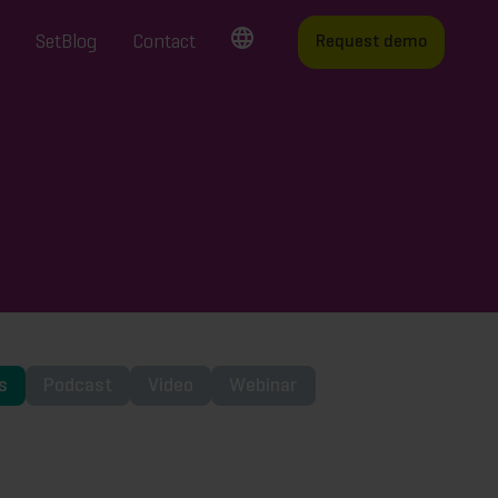
SetBlog
Contact
Request demo
s
Podcast
Video
Webinar