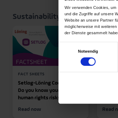
Wir verwenden Cookies, um I
und die Zugriffe auf unsere 
Sustainability
Website an unsere Partner fü
möglicherweise mit weiteren
der Dienste gesammelt habe
Einwilligungsauswahl
Notwendig
FACT SHEETS
FACT S
Setlog-Löning Cooperation:
Setlog
Do you know your suppliers’
human rights risks?
Read now
Read 