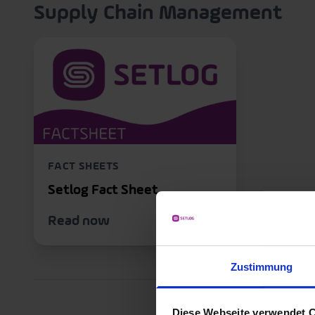
Supply Chain Management
FACT SHEETS
Setlog Fact Sheet
Read now
Zustimmung
Diese Webseite verwendet 