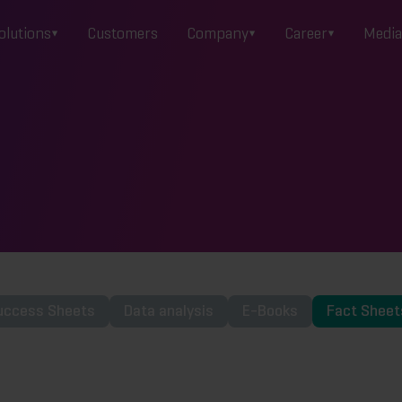
olutions
Customers
Company
Career
Media
uccess Sheets
Data analysis
E-Books
Fact Sheet