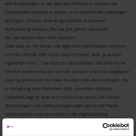
alle Änderungen. In der Zeit des Aufholens werden die
Personaldienstleister in jedem Land exorbitante Leistungen
erbringen müssen, aber einige werden auch einen
Aufschwung erleben, den sie seit Jahren vermissen.
Die, die wollen aber nicht können!
Aber was ist mit denen, die eigentlich jetzt hätten arbeiten
können, derzeit aber nicht dazu kommen, weil, ja warum
eigentlich nicht…? Sie nicht ins Büro dürfen, weil ihre Kinder
betreut werden müssen und die Schulen und Kitas wegfallen.
Weil sie persönlich mit ihren Kunden oder dem Kollegen, der
in Hongkong oder München sitzt, sprechen müssten.
Teilweise liegt es aber auch einfach an jenen, die Zahlen,
Bestellungen und Lieferverzögerungen gerne auf Papier
sehen wollen und noch nicht in der Digitalisierung
angekommen sind. Dann fällt auch Home-Office schwer. Gibt
es nicht, wird der ein oder andere jetzt sagen. Doch dieses