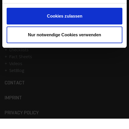
Partner
Press
Events
Cookies zulassen
Life@Setlog
MEDIA
Nur notwendige Cookies verwenden
Case Studies
Checklists
Fact Sheets
Videos
SetBlog
CONTACT
IMPRINT
PRIVACY POLICY