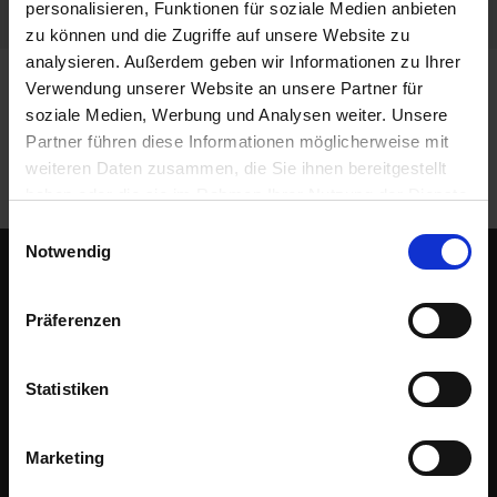
personalisieren, Funktionen für soziale Medien anbieten
zu können und die Zugriffe auf unsere Website zu
analysieren. Außerdem geben wir Informationen zu Ihrer
Verwendung unserer Website an unsere Partner für
soziale Medien, Werbung und Analysen weiter. Unsere
Partner führen diese Informationen möglicherweise mit
weiteren Daten zusammen, die Sie ihnen bereitgestellt
haben oder die sie im Rahmen Ihrer Nutzung der Dienste
gesammelt haben.
Einwilligungsauswahl
Notwendig
SOLUTIONS
Präferenzen
Supply Chain Management
Purchase Order Management
Statistiken
Global Logistics
COMPANY
Marketing
Customers