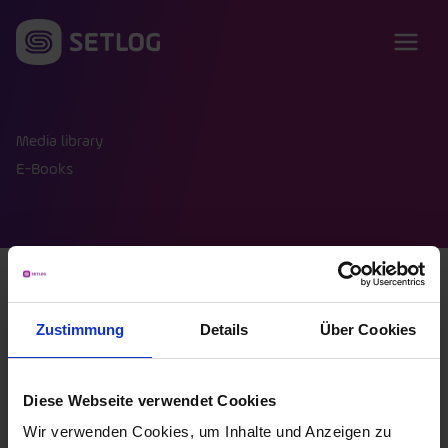
Skip to content
Media library
E-Books
All
Case Studies
Checklists
Zustimmung
Details
Über Cookies
Customer Success Sheets
Data analysis
E-Books
Fact Sheets
Podcast
Video
Webinar
Whitepaper
Diese Webseite verwendet Cookies
Wir verwenden Cookies, um Inhalte und Anzeigen zu