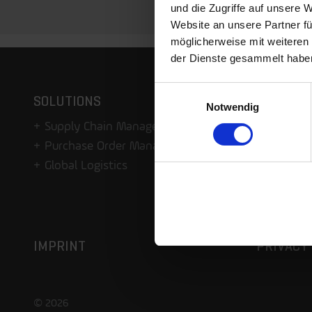
und die Zugriffe auf unsere 
Website an unsere Partner fü
möglicherweise mit weiteren
der Dienste gesammelt habe
Einwilligungsauswahl
SOLUTIONS
COMPAN
Notwendig
Supply Chain Management
Custome
Purchase Order Management
Partner
Global Logistics
Press
Events
Life@Se
IMPRINT
PRIVACY 
© 2026