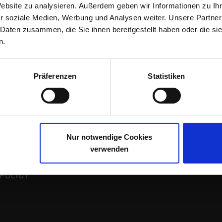
Website zu analysieren. Außerdem geben wir Informationen zu I
r soziale Medien, Werbung und Analysen weiter. Unsere Partner
 Daten zusammen, die Sie ihnen bereitgestellt haben oder die s
n.
Y
MEDIA
Präferenzen
Statistiken
rs
Case Studies
Checklists
Fact Sheets
Videos
Nur notwendige Cookies
tlog
SetBlog
verwenden
POLICY