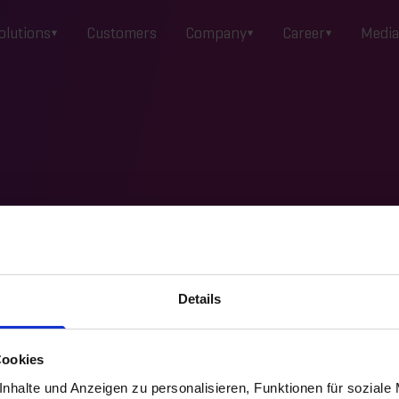
olutions
Customers
Company
Career
Media
Details
uccess Sheets
Data analysis
E-Books
Fact Sheet
Cookies
nhalte und Anzeigen zu personalisieren, Funktionen für soziale