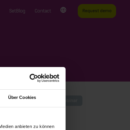
SetBlog
Contact
Request demo
Über Cookies
s
Podcast
Video
Webinar
 Medien anbieten zu können