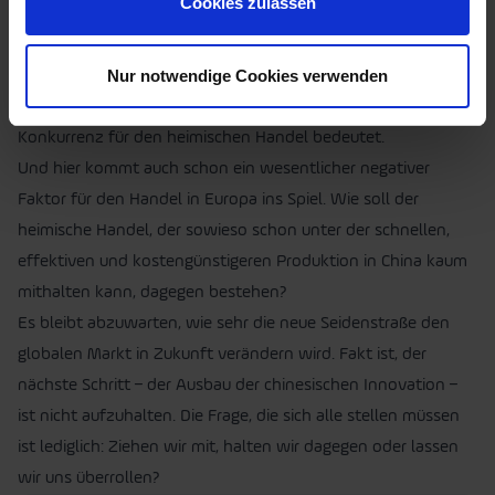
Cookies zulassen
über die Seidenstraße einen attraktiven Mittelweg.
Die Schienensysteme werden dabei in Zukunft immer mehr
Nur notwendige Cookies verwenden
angeglichen – man muss zukünftig wohl nicht mehr einen
Monat auf sein Paket aus China warten, was eine zusätzliche
Konkurrenz für den heimischen Handel bedeutet.
Und hier kommt auch schon ein wesentlicher negativer
Faktor für den Handel in Europa ins Spiel. Wie soll der
heimische Handel, der sowieso schon unter der schnellen,
effektiven und kostengünstigeren Produktion in China kaum
mithalten kann, dagegen bestehen?
Es bleibt abzuwarten, wie sehr die neue Seidenstraße den
globalen Markt in Zukunft verändern wird. Fakt ist, der
nächste Schritt – der Ausbau der chinesischen Innovation –
ist nicht aufzuhalten. Die Frage, die sich alle stellen müssen
ist lediglich: Ziehen wir mit, halten wir dagegen oder lassen
wir uns überrollen?