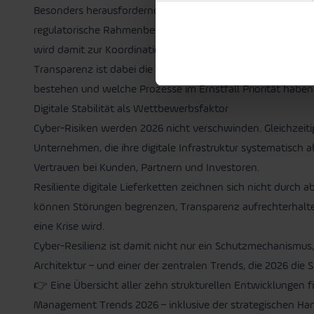
Besonders herausfordernd ist die Zusammenarbeit mit inter
regulatorische Rahmenbedingungen und digitale Reifegrad
wird damit zur Koordinationsaufgabe – nicht nur innerha
Transparenz ist dabei die zentrale Voraussetzung. Untern
bestehen und welche Prozesse im Ernstfall Priorität haben. 
Digitale Stabilität als Wettbewerbsfaktor
Cyber-Risiken werden 2026 nicht verschwinden. Gleichzeitig 
Unternehmen, die ihre digitale Infrastruktur systematisch
Vertrauen bei Kunden, Partnern und Investoren.
Resiliente digitale Lieferketten zeichnen sich nicht durch ab
können Störungen begrenzen, Transparenz aufrechterhalten 
eine Krise wird.
Cyber-Resilienz ist damit nicht nur ein Schutzmechanismus
Architektur – und einer der zentralen Trends, die 2026 die
👉
Eine Übersicht aller zehn strukturellen Entwicklungen f
Management Trends 2026
– inklusive der strategischen Han