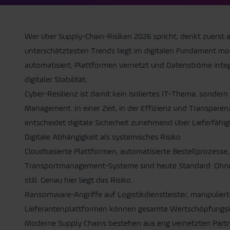
Wer über
Supply-Chain-Risiken 2026
spricht, denkt zuerst 
unterschätztesten Trends liegt im digitalen Fundament mode
automatisiert, Plattformen vernetzt und Datenströme integr
digitaler Stabilität.
Cyber-Resilienz ist damit kein isoliertes IT-Thema, sonder
Management. In einer Zeit, in der Effizienz und Transpar
entscheidet digitale Sicherheit zunehmend über Lieferfähi
Digitale Abhängigkeit als systemisches Risiko
Cloudbasierte Plattformen, automatisierte Bestellprozesse, 
Transportmanagement-Systeme sind heute Standard. Ohne f
still. Genau hier liegt das Risiko.
Ransomware-Angriffe auf Logistikdienstleister, manipulie
Lieferantenplattformen können gesamte Wertschöpfungskett
Moderne Supply Chains bestehen aus eng vernetzten Partne