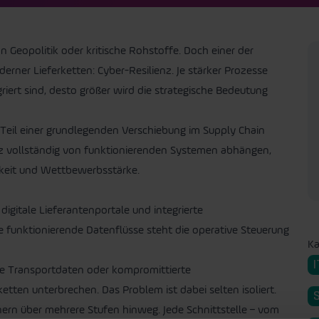
an
Geopolitik
oder kritische Rohstoffe. Doch einer der
rner Lieferketten: Cyber-Resilienz. Je stärker Prozesse
iert sind, desto größer wird die strategische Bedeutung
n Teil einer grundlegenden Verschiebung im Supply Chain
enz vollständig von funktionierenden Systemen abhängen,
gkeit und Wettbewerbsstärke.
digitale Lieferantenportale und integrierte
unktionierende Datenflüsse steht die operative Steuerung
Ka
I
rte Transportdaten oder kompromittierte
en unterbrechen. Das Problem ist dabei selten isoliert.
rn über mehrere Stufen hinweg. Jede Schnittstelle – vom