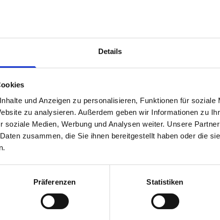
zielle Angriffsfläche.
sto größer die Auswirkungen eines Ausfalls. Ein Cyberangriff ist
 mit unmittelbaren wirtschaftlichen Folgen.
Details
 und Zugriffskontrollen. Dennoch bleibt ein strukturelles
rachtet – getrennt von der Supply Chain Strategie.
Cookies
 Sie bedeutet, auch im Störfall handlungsfähig zu bleiben. Wie
nhalte und Anzeigen zu personalisieren, Funktionen für soziale
eren? Welche Systeme sind kritisch? Wo bestehen
Website zu analysieren. Außerdem geben wir Informationen zu I
r soziale Medien, Werbung und Analysen weiter. Unsere Partner
älle massive Folgen haben – Produktionsstopps,
 Daten zusammen, die Sie ihnen bereitgestellt haben oder die s
den. Je stärker Unternehmen auf digitale Steuerung vertrauen,
n.
tfallfähigkeit.
kette
Präferenzen
Statistiken
 zu schützen. Cyber-Resilienz muss entlang der gesamten
itekturen, verschlüsselte Datenräume und kontinuierliche
nen an Bedeutung.