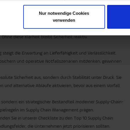
nationalen Lieferanten. Unterschiedliche Sicherheitsstandards,
e erschweren einheitliche Schutzmechanismen. Cyber-Resilienz
Nur notwendige Cookies
verwenden
lb des Unternehmens, sondern im gesamten Netzwerk.
ehmen müssen wissen, welche digitalen Abhängigkeiten
Ohne diese Klarheit bleibt Sicherheit reaktiv.
steigt die Erwartung an Lieferfähigkeit und Verlässlichkeit.
 absichern und operative Notfallszenarien mitdenken, gewinnen
solute Sicherheit aus, sondern durch Stabilität unter Druck. Sie
und alternative Abläufe aktivieren, bevor aus einem Vorfall
, sondern ein strategischer Bestandteil moderner Supply-Chain-
 Spielregeln im Supply Chain Management prägen.
inden Sie in unserer Checkliste zu den Top 10 Supply Chain
dlungsfelder, die Unternehmen jetzt priorisieren sollten.